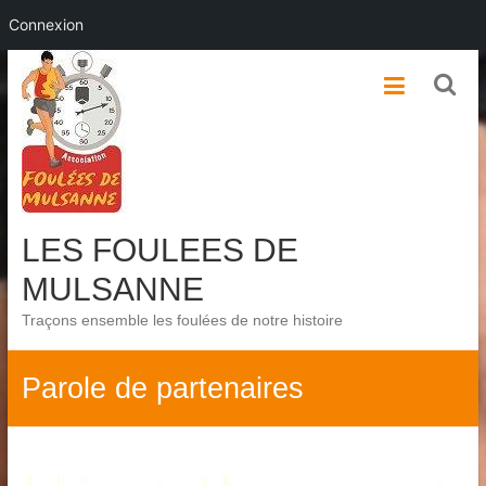
Connexion
Skip
to
content
LES FOULEES DE
MULSANNE
Traçons ensemble les foulées de notre histoire
Parole de partenaires