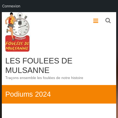
Connexion
Skip
to
content
LES FOULEES DE
MULSANNE
Traçons ensemble les foulées de notre histoire
Podiums 2024