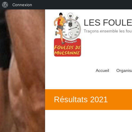
À
Connexion
Skip
propos
to
LES FOUL
de
content
Traçons ensemble les foul
WordPress
Accueil
Organis
Résultats 2021