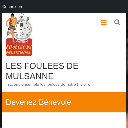
Connexion
Skip
to
content
LES FOULEES DE
MULSANNE
Traçons ensemble les foulées de notre histoire
Devenez Bénévole