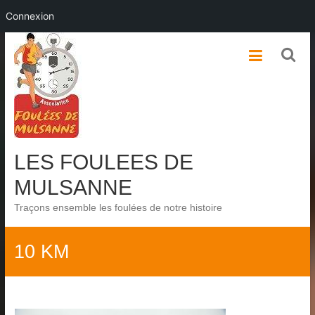
Connexion
Skip
to
content
LES FOULEES DE
MULSANNE
Traçons ensemble les foulées de notre histoire
10 KM